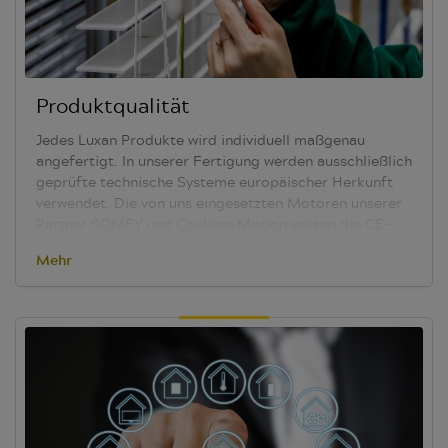
Produktqualität
Jedes Luxan Produkte wird individuell maßgenau
angefertigt. In unserer Fertigung werden ausschließlich
geprüfte technische Systeme europäischer Herkunft
verwendet. Die von uns eingesetzten Motoren unserer
Partner SOMFY und Coulisse Motion weisen die
CE-
Kennzeichnung
aus, die Ihnen technische Sicherheit
Mehr
zusagt.
Die zur technischen Ausrüstung der von uns
eingesetzten Stoffe benötigten Materialien
unterliegen den
REACH-Kriterien
. Unser Anliegen ist
der Schutz der menschlichen Gesundheit und der
Umwelt vor den Risiken des Einsatzes von Chemikalien.
Die Qualität der von uns verwendeten Stoffe und
Komponenten unterliegt unserer laufenden Prüfung.
Die Verarbeitung erfolgt in automatisierten Prozessen
auf modernen Produktionsanlagen. Jedes Produkt wird