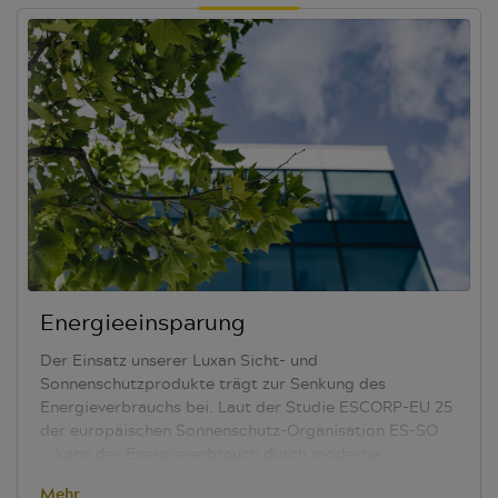
Wabenplissees.
Bei einem Wabenplissee werden
Luftkammern durch zwei verbunden Plissee-
Stoffschichten in Form einer Wabe umschlossen.
Dieses Luftpolster hat einen positiven Einfluss auf die
Raumakustik. Die Stanzlöcher und die notwendigen
Schnüre bleiben bei diesem Produkt verborgen.
Energieeinsparung
Der Einsatz unserer Luxan Sicht- und
Sonnenschutzprodukte trägt zur Senkung des
Energieverbrauchs bei. Laut der Studie
ESCORP-EU 25
der europäischen Sonnenschutz-Organisation ES-SO
„..kann der Energieverbrauch durch moderne
Sonnenschutzanlagen so stark gesenkt werden, dass
Mehr