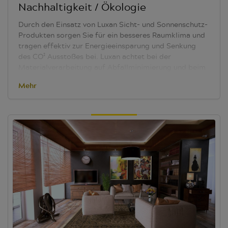
Nachhaltigkeit / Ökologie
Durch den Einsatz von Luxan Sicht- und Sonnenschutz-
Produkten sorgen Sie für ein besseres Raumklima und
tragen effektiv zur Energieeinsparung und Senkung
des CO² Ausstoßes bei.
Luxan achtet bei der
Materialverarbeitung auf Abfallminimierung und beim
Versand der Produkte auf wiederverwertbare
Mehr
Verpackung mit maximalem Schutz.