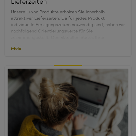
Lieferzeiten
Unsere Luxan Produkte erhalten Sie innerhalb
attraktiver Lieferzeiten. Da für jedes Produkt
individuelle Fertigungszeiten notwendig sind, haben wir
nachfolgend
Orientierungswerte
für Sie
zusammengestellt.
Den aktuellen Status Ihrer
Bestellung können Sie als Fachhändler aktuell und
Mehr
komfortabel über unseren webbasierten Zusatzservice
etrucking/Terminator
abrufen. Sie erhalten sofortige
Auskunft zum
geplanten
Versandtermin
sowie
direkten
Zugang zur Sendungsverfolgung
des
Transportdienstes.
Kontakt für Ihre Registrierung
etrucking/Terminator:
info@luxan.de
- Hinweis:
"etrucking/TERMINATOR - Login-Daten"
PRODUKT
LIEFERZEIT (GERECHNET AB BESTELLUNGSEINGANG
BIS ZUM WARENAUSGANG)
Jalousien 16/25 mm
8
Werktage*
Jalousien 16/25 mm Slope
15 Werktage*
Jalousien 16/25 mm Duolux
8 Werktage*
Jalousien
35/50/70 mm
6 Werktage*
Jalousien 50 mm Slope
15
Werktage*
Holzjalousien 25/50/65 mm
8 Werktage*
Holzjalousien 50 mm Slope
15 Werktage*
Plissee und