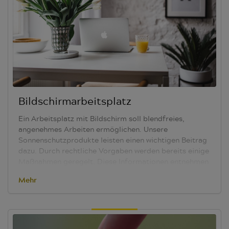
Bildschirmarbeitsplatz
Ein Arbeitsplatz mit Bildschirm soll blendfreies,
angenehmes Arbeiten ermöglichen. Unsere
Sonnenschutzprodukte leisten einen wichtigen Beitrag
dazu. Durch rechtliche Vorgaben werden bereits einige
Maßnahmen geregelt. Diese Informationen entnehmen
Sie bitte der ViS-Broschüre „
Optimale
Mehr
Lichtbedingungen für Bildschirmarbeitsplätze durch
innenliegenden Sicht- und Sonnenschutz
“
Die
Lichtstärke der Sonne ist aus jeder Himmelsrichtung
unterschiedlich. Der innenliegende Sonnenschutz soll
das einfallende Sonnenlicht reduzieren. Der nach EU-