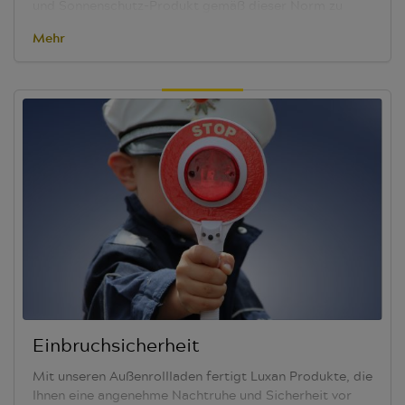
und Sonnenschutz-Produkt gemäß dieser Norm zu
fertigen.
Nähere Informationen zur Kindersicherheit
Mehr
beim innenliegenden Sicht- und Sonnenschutz sowie
den sich daraus ergebenden Produktions-, Montage-
und Hinweispflichten entnehmen sie bitte der
Broschüre des ViS.
Wir bei Luxan übernehmen
Verantwortung und legen jedem Produkt vor dem
Versand einen Warnhinweis bei.
Einbruchsicherheit
Mit unseren Außenrollladen fertigt Luxan Produkte, die
Ihnen eine angenehme Nachtruhe und Sicherheit vor