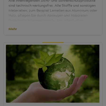
Alle innenliegenden Sicht- und Sonnenschutzprodukte
sind technisch wartungsfrei.
Alle Stoffe und sonstigen
Materialien, zum Beispiel Lamellen aus Aluminium oder
Holz, pflegen Sie durch Absaugen und Abbürsten.
Detaillierte Informationen zu den individuellen
Produktkategorien entnehmen sie bitte den
Mehr
Pflegeanleitungen. Diese sind ein Teilbereich unserer
Preislisten, welche Sie komfortabel in unserem
Downloadbereich
finden.
Für eine professionelle
Reinigung unserer Produkte – zum Beispiel
Ultraschallbäder oder ähnliche Verfahren - wenden Sie
sich bitte an den
Verband deutscher
Sonnenschutzreiniger
.