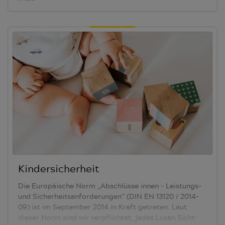
insgesamt 111 Mio. t weniger CO² in gesamt Europa für
die Kühlung bzw. die Heizung von Gebäuden eingespart
werden können. Er leistet somit einen wesentlichen
klimapolitischen Beitrag.“
Effektiv eingesetzter
Sonnenschutz kann einen großen Beitrag zur
Regulierung des Raumklimas und des Lichteinfalls
beisteuern.
Weitere Informationen zu diesem
zukunftsorientierten Thema finden Sie auf den Service-
Seiten des
ViS - Verband innenliegender Sicht- und
Sonnenschutz e.V.
.
Kindersicherheit
Die Europäische Norm „Abschlüsse innen - Leistungs-
und Sicherheitsanforderungen” (DIN EN 13120 / 2014-
09) ist im September 2014 in Kraft getreten. Laut
dieser Norm sind wir verpflichtet, jedes Luxan Sicht-