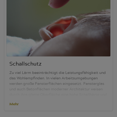
Richtline maximal zulässige Lichtdurchlässigkeitswert
(=Transmission) wird für jede Himmelsrichtung in
Prozent vorgegeben. Unsere Stoffe, die für einen
Bildschirmarbeitsplatz eingesetzt werden können, sind
mit einem Piktogramm gekennzeichnet. Jalousien aus
Lamellen mit geschlossenen Oberflächen sind generell
geeignet.
Unsere Produkte unterstützen die Vorgaben
Blendfreiheit, Lichtsteuerung und Sicht nach draußen.
Schallschutz
Zu viel Lärm beeinträchtigt die Leistungsfähigkeit und
das Wohlempfinden. In vielen Arbeitsumgebungen
werden große Fensterflächen eingesetzt. Fensterglas
und auch Betonflächen moderner Architektur weisen
durch ihre glatte Oberfläche eine hohe Schallhärte und
folglich eine hohe Reflexion des Schalls auf. Luxan
Mehr
Sicht- und Sonnenschutz-Produkte decken die
Schallfläche ab und reduzieren den Nachhall.
Besonders intensive Wirkung zeigen hier unsere