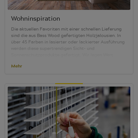
Wohninspiration
Die aktuellen Favoriten mit einer schnellen Lieferung
sind die aus Bass Wood gefertigten Holzjalousien. In
über 45 Farben in lasierter oder lackierter Ausführung
werden diese supertrendigen Sicht- und
Sonnenschutzprodukte gefertigt. Wir legen Wert
darauf, dass alle unsere Zulieferbetriebe das FSC-
Mehr
Zertifikat vorweisen können (FSC = Forest Stewardship
Council, zertifizierter nachhaltige Waldwirtschaft).
Luxan bietet Ihnen manuelle oder motorisiert
bedienbare Ausführungen. Durch die Kombination mit
Textilbändern oder schmalen Leiterkordeln werden
sowohl Retro-Wohnstile als auch die moderne
Gradlinigkeit optimal ergänzt. Erfüllen Sie mit diesen
stilsicheren Holzjalousien die Träume der Kunden.