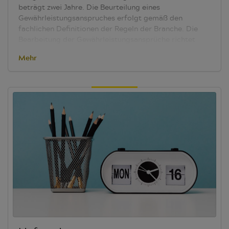
beträgt zwei Jahre. Die Beurteilung eines
Gewährleistungsanspruches erfolgt gemäß den
fachlichen Definitionen der Regeln der Branche. Die
Bearbeitung der Gewährleistungsansprüche richtet
sich nach den Allgemeinen Geschäftsbedingungen (§7
Mehr
Mängelrügen – Gewährleistung). Bitte informieren Sie
sich
hier
.
Bewegliche Teile unterliegen einem
mechanischen Verschleiß. Bei Beschädigungen oder
Abnutzung einzelner Bauteile unserer Luxan-Produkte
ist selbstverständliche eine Reparatur möglich. Ein
gewünschter Umbau unserer Sicht- und
Sonnenschutzprodukte wird jeweils abhängig vom
jeweiligen Produkt geprüft. Weitere Informationen
entnehmen Sie bitte dem Punkt “Umbau- und
Reparaturpreise” unserer im
Downloadbereich
zugängigen Preislisten.