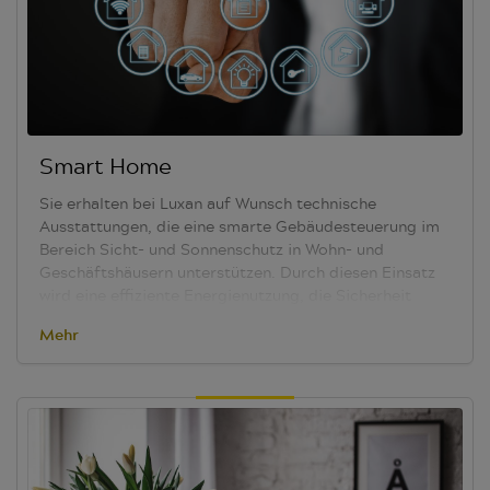
vor der Auslieferung von unseren versierten
Mitarbeitern auf Funktion und Beschaffenheit geprüft.
Die Prüfung wird dokumentiert und zur laufenden
Prozessverbesserung eingesetzt.
Smart Home
Sie erhalten bei Luxan auf Wunsch technische
Ausstattungen, die eine smarte Gebäudesteuerung im
Bereich Sicht- und Sonnenschutz in Wohn- und
Geschäftshäusern unterstützen. Durch diesen Einsatz
wird eine effiziente Energienutzung, die Sicherheit
sowie automatisierte Abläufe aufgrund von vernetzten
Mehr
und fernsteuerbaren Produkten unterstützt. Alle Luxan
Produkte, die motorisiert betrieben werden, können
Teil dieser intelligenten Haustechnik sein. Bitte
informieren Sie sich in den einzelnen
Produktpreislisten in unserem
Downloadbereich
.