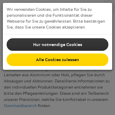
Wir verwenden Cookies, um Inhalte für Sie zu
personalisieren und die Funktionalität dieser
Webseite für Sie zu gewährleisten. Bitte bestätigen
Service
Sie, dass Sie unsere Cookies akzeptieren.
Pflegehinweise
Nur notwendige Cookies
Alle innenliegenden Sicht- und Sonnenschutzprodukte
sind technisch wartungsfrei.
Alle Cookies zulassen
Alle Stoffe und sonstigen Materialien, zum Beispiel
Lamellen aus Aluminium oder Holz, pflegen Sie durch
Absaugen und Abbürsten. Detaillierte Informationen zu
den individuellen Produktkategorien entnehmen sie
bitte den Pflegeanleitungen. Diese sind ein Teilbereich
unserer Preislisten, welche Sie komfortabel in unserem
Downloadbereich
finden.