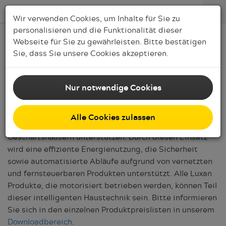
Wir verwenden Cookies, um Inhalte für Sie zu
personalisieren und die Funktionalität dieser
Webseite für Sie zu gewährleisten. Bitte bestätigen
Service
Sie, dass Sie unsere Cookies akzeptieren.
Smart Home
Nur notwendige Cookies
Sie erhalten bei Luxan auf Wunsch technische
Ausstattungen, die eine smarte Gebäudesteuerung im
Alle Cookies zulassen
Bereich Sicht- und Sonnenschutz in Wohn- und
Geschäftshäusern unterstützen. Durch diesen Einsatz
wird eine effiziente Energienutzung, die Sicherheit
sowie automatisierte Abläufe aufgrund von vernetzten
und fernsteuerbaren Produkten unterstützt. Alle Luxan
Produkte, die motorisiert betrieben werden, können Teil
dieser intelligenten Haustechnik sein. Bitte informieren
Sie sich in den einzelnen Produktpreislisten in unserem
Downloadbereich
.