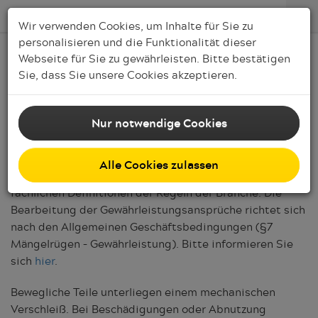
Wir verwenden Cookies, um Inhalte für Sie zu
personalisieren und die Funktionalität dieser
Webseite für Sie zu gewährleisten. Bitte bestätigen
Service
Sie, dass Sie unsere Cookies akzeptieren.
Gewährleistung und Reparaturen
Nur notwendige Cookies
Die gesetzliche Gewährleistung für unsere Produkte
beträgt zwei Jahre. Die Beurteilung eines
Alle Cookies zulassen
Gewährleistungsanspruches erfolgt gemäß den
fachlichen Definitionen der Regeln der Branche. Die
Bearbeitung der Gewährleistungsansprüche richtet sich
nach den Allgemeinen Geschäftsbedingungen (§7
Mängelrügen – Gewährleistung). Bitte informieren Sie
sich
hier
.
Bewegliche Teile unterliegen einem mechanischen
Verschleiß. Bei Beschädigungen oder Abnutzung